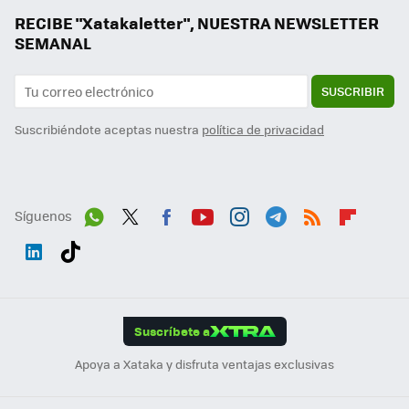
RECIBE "Xatakaletter", NUESTRA NEWSLETTER
SEMANAL
SUSCRIBIR
Suscribiéndote aceptas nuestra
política de privacidad
Síguenos
Wh
Twit
Fac
You
Inst
Tele
RSS
Flip
ats
ter
ebo
tub
agr
gra
boa
Link
Tikt
App
ok
e
am
m
rd
edI
ok
Suscríbete a
n
Apoya a Xataka y disfruta ventajas exclusivas