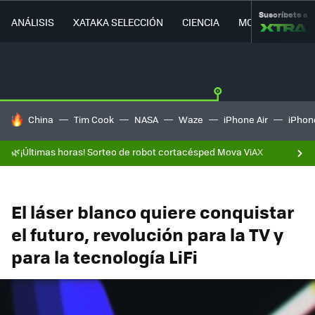
Suscríbete a
ANÁLISIS
XATAKA SELECCIÓN
CIENCIA
MOVILIDAD
HOY SE HABLA DE
China
Tim Cook
NASA
Waze
iPhone Air
iPhone
🌿¡Últimas horas! Sorteo de robot cortacésped Mova ViAX
El láser blanco quiere conquistar
el futuro, revolución para la TV y
para la tecnología LiFi