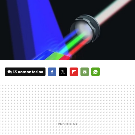
13 comentarios
FACEBOOK
TWITTER
FLIPBOARD
E-
WHATSAPP
MAIL