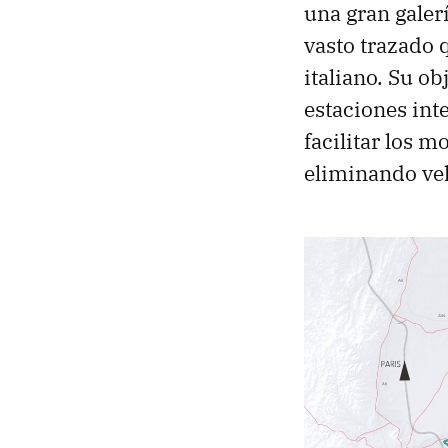
una gran galer
vasto trazado 
italiano. Su ob
estaciones int
facilitar los m
eliminando veh