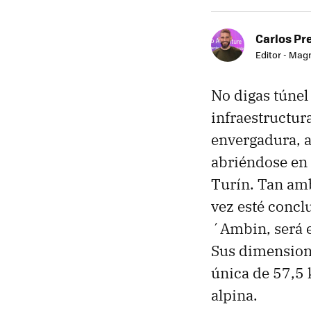
Carlos Pr
Editor - Mag
No digas túnel
infraestructur
envergadura, a
abriéndose en 
Turín. Tan am
vez esté concl
´Ambin, será e
Sus dimensione
única de 57,5 k
alpina.