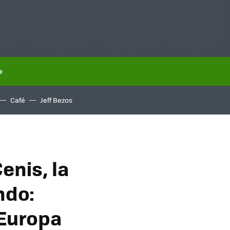
Café
Jeff Bezos
enis, la
ndo:
 Europa