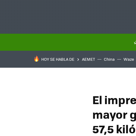
HOY SE HABLA DE
AEMET
China
Waze
El impr
mayor g
57,5 ki