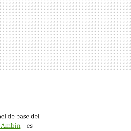
el de base del
´Ambin
— es