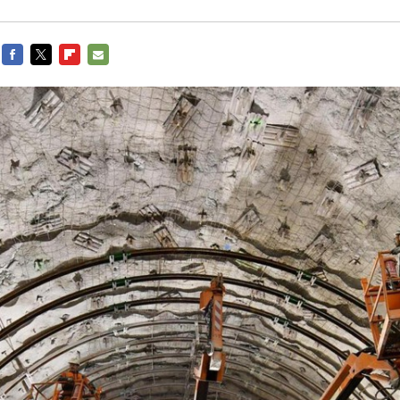
FACEBOOK
TWITTER
FLIPBOARD
E-
MAIL