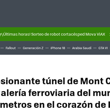
🌿¡Últimas horas! Sorteo de robot cortacésped Mova ViAX
Fallout
Generación Z
iPhone 18
Arabia Saudí
GTA VI
esionante túnel de Mont C
alería ferroviaria del mu
lómetros en el corazón de