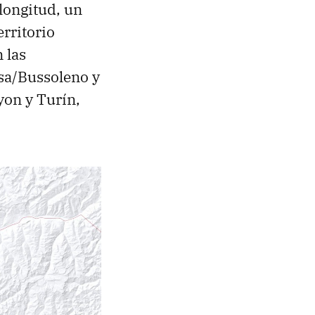
 longitud, un
erritorio
 las
sa/Bussoleno y
Lyon y Turín,