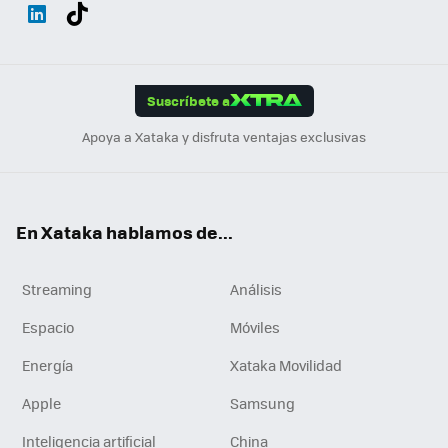
Wh
Twit
Fac
You
Inst
Tele
RSS
Flip
ats
ter
ebo
tub
agr
gra
boa
Link
Tikt
App
ok
e
am
m
rd
edI
ok
Suscríbete a
n
Apoya a Xataka y disfruta ventajas exclusivas
En Xataka hablamos de...
Streaming
Análisis
Espacio
Móviles
Energía
Xataka Movilidad
Apple
Samsung
Inteligencia artificial
China