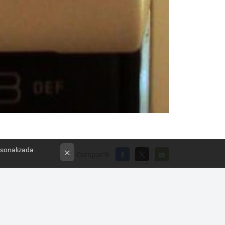
rsonalizada
×
Compartir
FACEBOOK
X
E-
MAIL