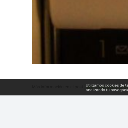
Utilizamos cookies de t
Más información en el post
SONY ERICSSON C90
analizando tu navegaci