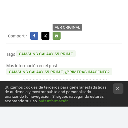
VER ORIGINAL
Compartir
FACEBOOK
X
E-
MAIL
SAMSUNG GALAXY S5 PRIME
Tags
Más información en el post
SAMSUNG GALAXY S5 PRIME, ¿PRIMERAS IMÁGENES?
Utilizamos cookies de terceros para generar estadísticas
de audiencia y mostrar publicidad personalizada
analizando tu navegación. Si sigues navegando estarás
aceptando su uso.
Más información