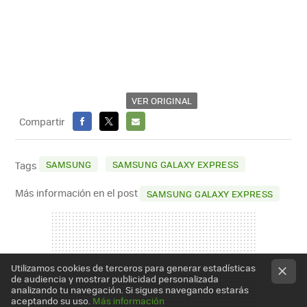
VER ORIGINAL
Compartir
FACEBOOK
X
E-
MAIL
SAMSUNG
SAMSUNG GALAXY EXPRESS
Tags
Más información en el post
SAMSUNG GALAXY EXPRESS
Utilizamos cookies de terceros para generar estadísticas
de audiencia y mostrar publicidad personalizada
analizando tu navegación. Si sigues navegando estarás
aceptando su uso.
Más información