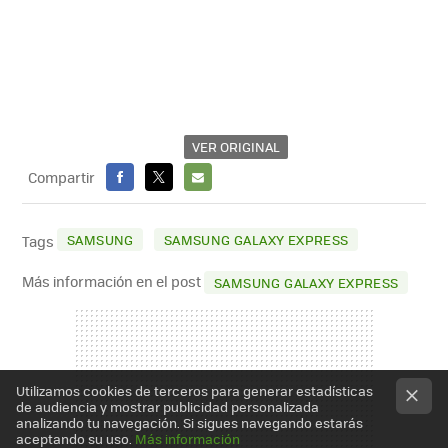
VER ORIGINAL
Compartir
FACEBOOK
X
E-
MAIL
SAMSUNG
SAMSUNG GALAXY EXPRESS
Tags
Más información en el post
SAMSUNG GALAXY EXPRESS
Utilizamos cookies de terceros para generar estadísticas
de audiencia y mostrar publicidad personalizada
analizando tu navegación. Si sigues navegando estarás
aceptando su uso.
Más información