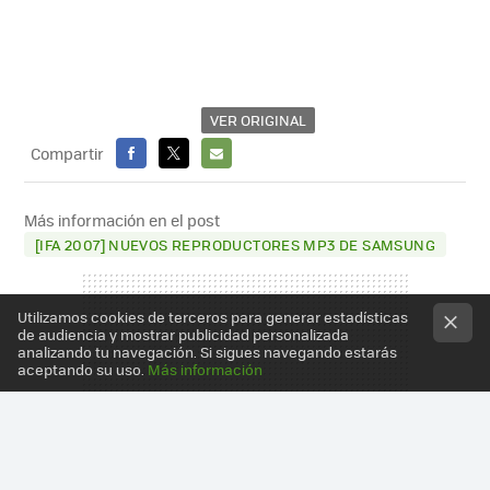
VER ORIGINAL
Compartir
FACEBOOK
X
E-
MAIL
Más información en el post
[IFA 2007] NUEVOS REPRODUCTORES MP3 DE SAMSUNG
Utilizamos cookies de terceros para generar estadísticas
de audiencia y mostrar publicidad personalizada
analizando tu navegación. Si sigues navegando estarás
aceptando su uso.
Más información