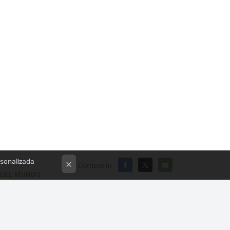
rsonalizada
×
Compartir
E DEL MUNDO
FACEBOOK
X
E-
MAIL