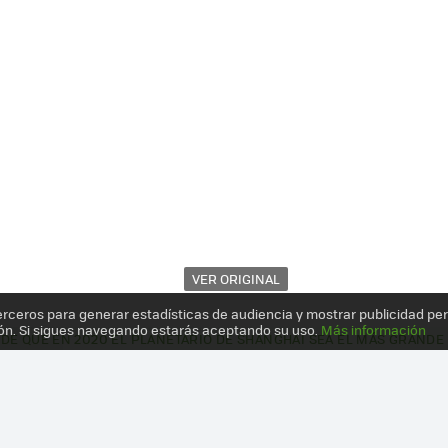
VER ORIGINAL
erceros para generar estadísticas de audiencia y mostrar publicidad pe
ón. Si sigues navegando estarás aceptando su uso.
Más información
DE QUE EN 2020 EL PLANETARIO DE SHANGHAI SEA EL MÁS GRAND