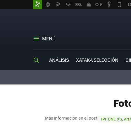
MENÚ
ANÁLISIS
XATAKA SELECCIÓN
CI
Fot
Más información en el post
IPHONE XS, AN