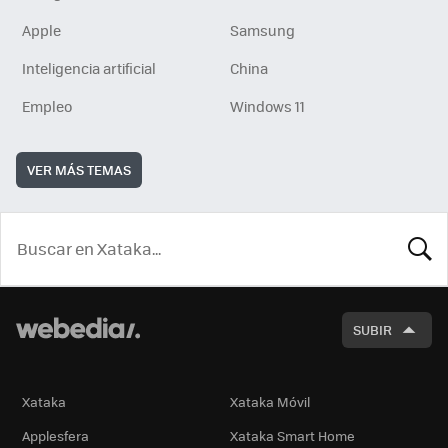
Apple
Samsung
Inteligencia artificial
China
Empleo
Windows 11
VER MÁS TEMAS
BUSCA
SUBIR
Xataka
Xataka Móvil
Applesfera
Xataka Smart Home