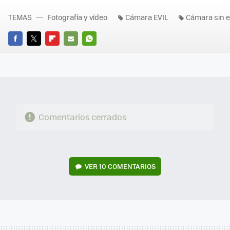
TEMAS
Fotografía y vídeo
Cámara EVIL
Cámara sin 
FACEBOOK
TWITTER
FLIPBOARD
E-
WHATSAPP
MAIL
Comentarios cerrados
VER
10 COMENTARIOS