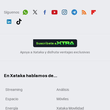
Síguenos
Wh
Twit
Fac
You
Inst
Tele
RSS
Flip
ats
ter
ebo
tub
agr
gra
boa
Link
Tikt
App
ok
e
am
m
rd
edI
ok
Suscríbete a
n
Apoya a Xataka y disfruta ventajas exclusivas
En Xataka hablamos de...
Streaming
Análisis
Espacio
Móviles
Energía
Xataka Movilidad