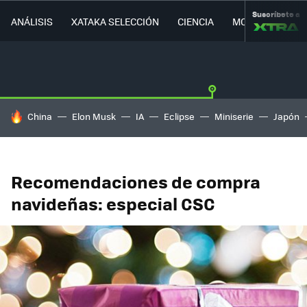
Suscríbete a
ANÁLISIS
XATAKA SELECCIÓN
CIENCIA
MOVILIDAD
HOY SE HABLA DE
China
Elon Musk
IA
Eclipse
Miniserie
Japón
Recomendaciones de compra
navideñas: especial CSC