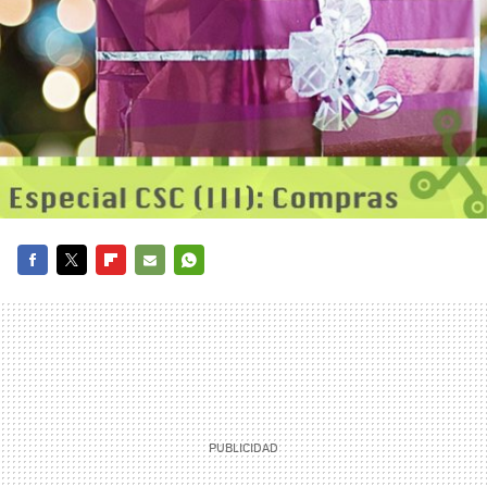
FACEBOOK
TWITTER
FLIPBOARD
E-
WHATSAPP
MAIL