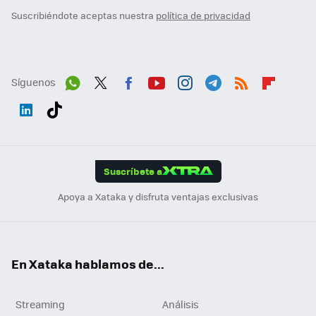
Suscribiéndote aceptas nuestra
política de privacidad
Síguenos
Wh
Twit
Fac
You
Inst
Tele
RSS
Flip
ats
ter
ebo
tub
agr
gra
boa
Link
Tikt
App
ok
e
am
m
rd
edI
ok
Suscríbete a
n
Apoya a Xataka y disfruta ventajas exclusivas
En Xataka hablamos de...
Streaming
Análisis