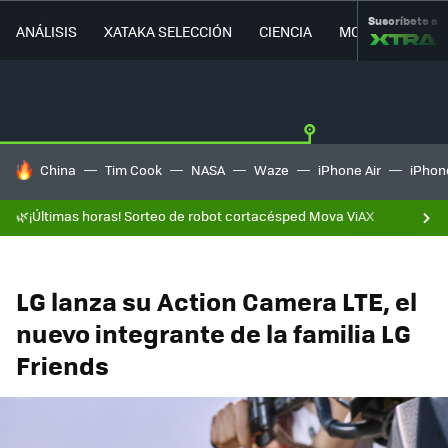
Suscríbete a
ANÁLISIS
XATAKA SELECCIÓN
CIENCIA
MOVILIDAD
HOY SE HABLA DE
China
Tim Cook
NASA
Waze
iPhone Air
iPhone
🌿¡Últimas horas! Sorteo de robot cortacésped Mova ViAX
LG lanza su Action Camera LTE, el
nuevo integrante de la familia LG
Friends