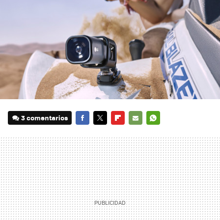
3 comentarios
FACEBOOK
TWITTER
FLIPBOARD
E-
WHATSAPP
MAIL