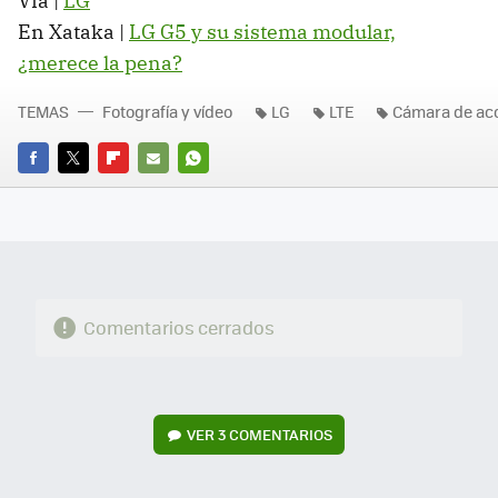
Vía |
LG
En Xataka |
LG G5 y su sistema modular,
¿merece la pena?
TEMAS
Fotografía y vídeo
LG
LTE
Cámara de ac
FACEBOOK
TWITTER
FLIPBOARD
E-
WHATSAPP
MAIL
Comentarios cerrados
VER
3 COMENTARIOS