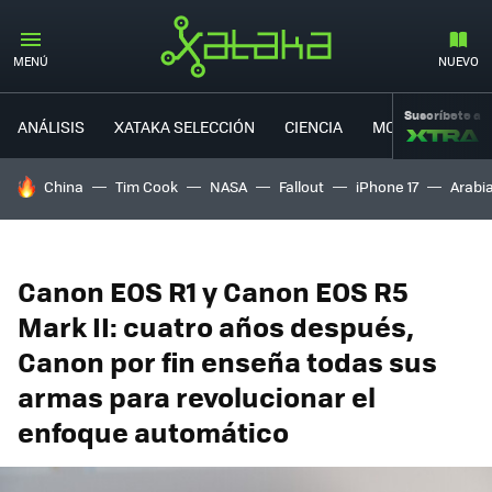
MENÚ
NUEVO
Suscríbete a
ANÁLISIS
XATAKA SELECCIÓN
CIENCIA
MOVILIDAD
HOY SE HABLA DE
China
Tim Cook
NASA
Fallout
iPhone 17
Arabi
Canon EOS R1 y Canon EOS R5
Mark II: cuatro años después,
Canon por fin enseña todas sus
armas para revolucionar el
enfoque automático