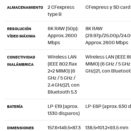
2 CFexpress
CFexpress y SD card
ALMACENAMIENTO
type B
6K RAW (50p):
8K RAW
RESOLUCIÓN
Approx. 2600
(29.97p/25.00p/24.0
VÍDEO MÁXIMA
Mbps
Approx. 2600 Mbps
Wireless LAN
Wireless LAN (IEEE 80
CONECTIVIDAD
(IEEE 802.11ax
MIMO) (6 GHz / 5 GHz 
INALÁMBRICA
2×2 MIMO) (6
GHz)21, con Bluetoot
GHz / 5 GHz /
2.4 GHz)21, con
Bluetooth 5.3
LP-E19 (aprox.
LP-E6P (aprox. 630 
BATERÍA
1330 disparos)
157.6×149.5×87.3
138.5×101.2×93.5 mm
DIMENSIONES