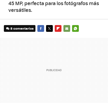
45 MP, perfecta para los fotógrafos más
versátiles.
8 comentarios
FACEBOOK
TWITTER
FLIPBOARD
E-
WHATSAPP
MAIL