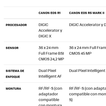
CANON EOS R1
CANON EOS R5 MARK II
DIGIC
DIGIC Accelerator y 
PROCESADOR
Accelerator y
DIGIC X
36 x 24 mm
36 x 24 mm Full Fram
SENSOR
Full Frame BSI
CMOS 45 MP
CMOS 24,2 MP
Dual Pixel
Dual Pixel Intelligent
SISTEMA DE
Intelligent AF
ENFOQUE
RF/RF-S (con
RF/RF-S (con adapt
MONTURA
adaptador
compatible con mon
compatible
S)
con montura