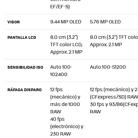
EF/EF-S)
9.44 MP OLED
5.76 MP OLED
VISOR
8.0 cm (3.2")
8.0 cm (3.2") TFT colo
PANTALLA LCD
TFT color LCD,
Approx. 2.1 MP
Approx. 2.1 MP
Auto 100-
Auto 100-51200
SENSIBILIDAD ISO
102400
12 fps
12 fps (mecánico) y 
RÁFAGA DISPARO
(mecánico) y
(CFexpress/SD) RA
más de 1000
30 fps y 93/86(CFex
RAW
RAW
40 fps
(electrónico) y
230 RAW