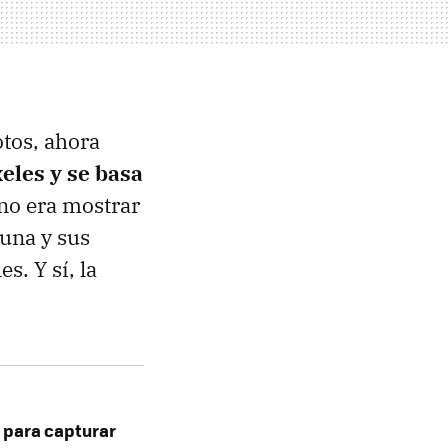
otos, ahora
eles y se basa
 no era mostrar
Luna y sus
s. Y sí, la
 para capturar