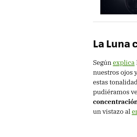
La Luna 
Según
explica
nuestros ojos 
estas tonalida
pudiéramos v
concentración
un vistazo al
e