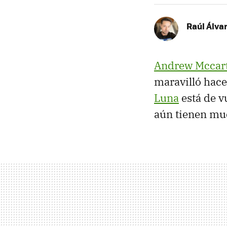
Raúl Álva
Andrew Mccar
maravilló hac
Luna
está de v
aún tienen mu