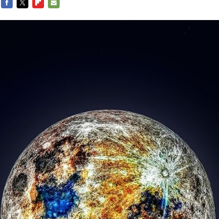
FACEBOOK
TWITTER
FLIPBOARD
E-
MAIL