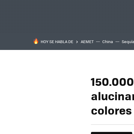
HOY SE HABLA DE
AEMET
China
Sequí
150.000
alucina
colores