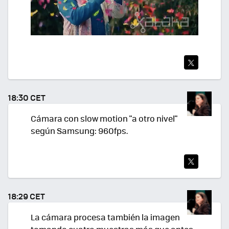
TWI
TEA
18:30 CET
R
Cámara con slow motion "a otro nivel"
según Samsung: 960fps.
TWI
TEA
18:29 CET
R
La cámara procesa también la imagen