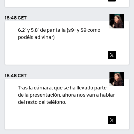
TWI
TEA
18:48 CET
R
6,2" y 5,8" de pantalla (s9+ y S9 como
podéis adivinar)
TWI
TEA
18:48 CET
R
Tras la cámara, que se ha llevado parte
de la presentación, ahora nos van a hablar
del resto del teléfono.
TWI