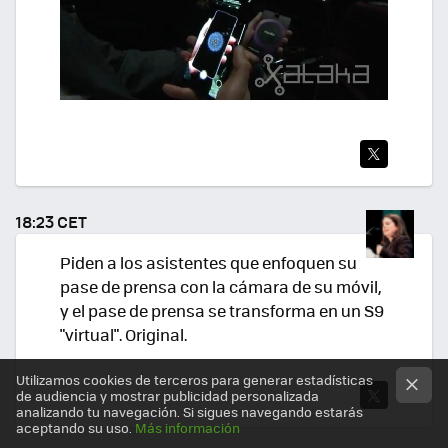
TWI
TEA
18:23 CET
R
Piden a los asistentes que enfoquen su
pase de prensa con la cámara de su móvil,
y el pase de prensa se transforma en un S9
"virtual". Original.
Utilizamos cookies de terceros para generar estadísticas
de audiencia y mostrar publicidad personalizada
analizando tu navegación. Si sigues navegando estarás
TWI
aceptando su uso.
Más información