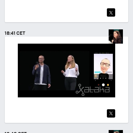
TWI
TEA
18:41 CET
R
TWI
TEA