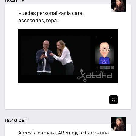
18:40 CET
R
Puedes personalizar la cara,
accesorios, ropa...
TWI
TEA
18:40 CET
R
Abres la cámara, ARemoji, te haces una