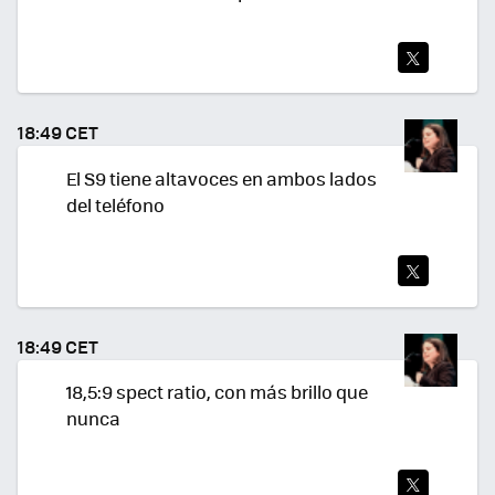
TWI
TEA
18:49 CET
R
El S9 tiene altavoces en ambos lados
del teléfono
TWI
TEA
18:49 CET
R
18,5:9 spect ratio, con más brillo que
nunca