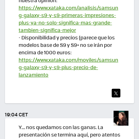
nuestra opinión:
https://www.xataka.com/analisis/samsun
g-galaxy-s9-y-s9-primeras-impresiones-
plus-ya-no-solo-significa-mas-grande-
tambien-significa-mejor
- Disponibilidad y precios (parece que los
modelos base de S9 y S9+ no se irán por
encima de 1000 euros:
https://www.xataka.com/moviles/samsun
g-galaxy-s9-y-s9-plus-precio-de-
lanzamiento
TWI
TEA
19:04 CET
R
Y.... nos quedamos con las ganas. La
presentación se termina aquí, pero atentos