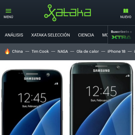
MENÚ
NUEVO
Suscríbete a
ANÁLISIS
XATAKA SELECCIÓN
CIENCIA
MOVILIDAD
HOY SE HABLA DE
China
Tim Cook
NASA
Ola de calor
iPhone 18