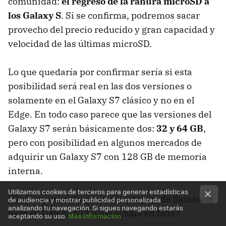
comunidad:
el regreso de la ranura microSD a
los Galaxy S
. Si se confirma, podremos sacar
provecho del precio reducido y gran capacidad y
velocidad de las últimas microSD.
Lo que quedaría por confirmar sería si esta
posibilidad será real en las dos versiones o
solamente en el Galaxy S7 clásico y no en el
Edge. En todo caso parece que las versiones del
Galaxy S7 serán básicamente dos:
32 y 64 GB
,
pero con posibilidad en algunos mercados de
adquirir un Galaxy S7 con 128 GB de memoria
interna.
Utilizamos cookies de terceros para generar estadísticas
¿Qué os parece lo que tiene preparado Samsung
de audiencia y mostrar publicidad personalizada
analizando tu navegación. Si sigues navegando estarás
para su Galaxy S7? ¿Qué echáis en falta?
aceptando su uso.
Más información