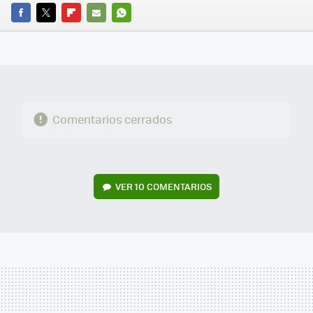
FACEBOOK
TWITTER
FLIPBOARD
E-
WHATSAPP
MAIL
Comentarios cerrados
VER
10 COMENTARIOS