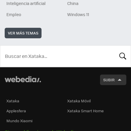
Inteligencia artificial
China
Empleo
Windows 11
VER MÁS TEMAS
BUSCA
SUBIR
Xataka
Xataka Móvil
Applesfera
Xataka Smart Home
Mundo Xiaomi