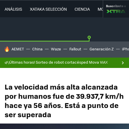
Suscríbete a
ANÁLISIS
XATAKA SELECCIÓN
CIENCIA
MOVILIDAD
HOY SE HABLA DE
AEMET
China
Waze
Fallout
Generación Z
iPh
🌿¡Últimas horas! Sorteo de robot cortacésped Mova ViAX
La velocidad más alta alcanzada
por humanos fue de 39.937,7 km/h
hace ya 56 años. Está a punto de
ser superada