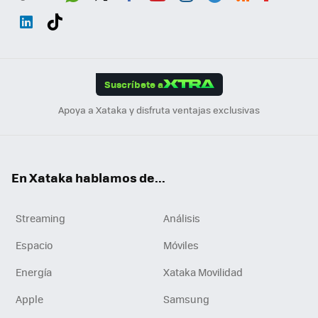
Wh
Twit
Fac
You
Inst
Tele
RSS
Flip
ats
ter
ebo
tub
agr
gra
boa
Link
Tikt
App
ok
e
am
m
rd
edI
ok
Suscríbete a
n
Apoya a Xataka y disfruta ventajas exclusivas
En Xataka hablamos de...
Streaming
Análisis
Espacio
Móviles
Energía
Xataka Movilidad
Apple
Samsung