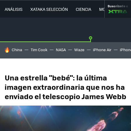
Suscríbete a
ANÁLISIS
XATAKA SELECCIÓN
CIENCIA
MOVILIDAD
HOY SE HABLA DE
China
Tim Cook
NASA
Waze
iPhone Air
iPhone
Una estrella "bebé": la última
imagen extraordinaria que nos ha
enviado el telescopio James Webb