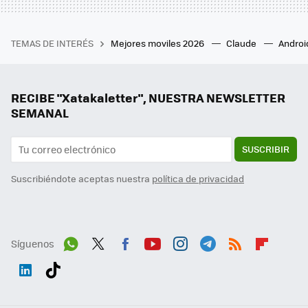
TEMAS DE INTERÉS
Mejores moviles 2026
Claude
Androi
RECIBE "Xatakaletter", NUESTRA NEWSLETTER
SEMANAL
SUSCRIBIR
Suscribiéndote aceptas nuestra
política de privacidad
Síguenos
Wh
Twit
Fac
You
Inst
Tele
RSS
Flip
ats
ter
ebo
tub
agr
gra
boa
Link
Tikt
App
ok
e
am
m
rd