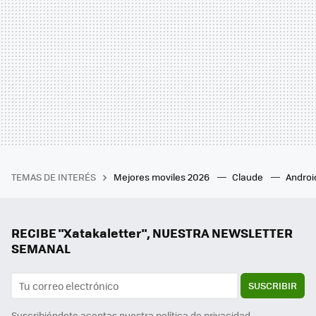
TEMAS DE INTERÉS
Mejores moviles 2026
Claude
Androi
RECIBE "Xatakaletter", NUESTRA NEWSLETTER
SEMANAL
SUSCRIBIR
Suscribiéndote aceptas nuestra
política de privacidad