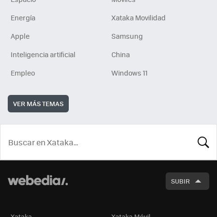
Energía
Xataka Movilidad
Apple
Samsung
Inteligencia artificial
China
Empleo
Windows 11
VER MÁS TEMAS
BUSCA
SUBIR
Xataka
Xataka Móvil