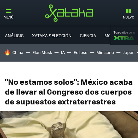
MENÚ
NUEVO
Suscríbete a
ANÁLISIS
XATAKA SELECCIÓN
CIENCIA
MOVILIDAD
HOY SE HABLA DE
China
Elon Musk
IA
Eclipse
Miniserie
Japón
"No estamos solos": México acaba
de llevar al Congreso dos cuerpos
de supuestos extraterrestres