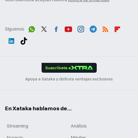
Síguenos
Wh
Twit
Fac
You
Inst
Tele
RSS
Flip
ats
ter
ebo
tub
agr
gra
boa
Link
Tikt
App
ok
e
am
m
rd
edI
ok
Suscríbete a
n
Apoya a Xataka y disfruta ventajas exclusivas
En Xataka hablamos de...
Streaming
Análisis
Espacio
Móviles