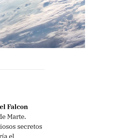
el Falcon
de Marte.
iosos secretos
ía el