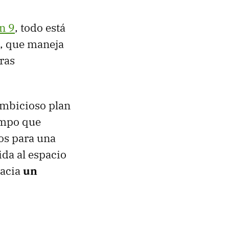
n 9
, todo está
k, que maneja
ras
ambicioso plan
empo que
tos para una
ida al espacio
hacia
un