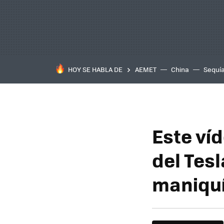
HOY SE HABLA DE
AEMET
China
Sequí
Este ví
del Tes
maniquí