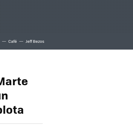
Café
Jeff Bezos
 Marte
un
plota