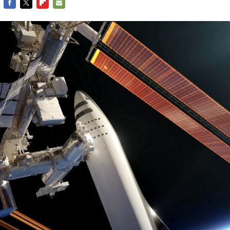
FACEBOOK
TWITTER
FLIPBOARD
E-
MAIL