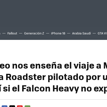
a
Fallout
Generación Z
iPhone 18
Arabia Saudí
GTA VI
deo nos enseña el viaje a
la Roadster pilotado por 
 si el Falcon Heavy no ex