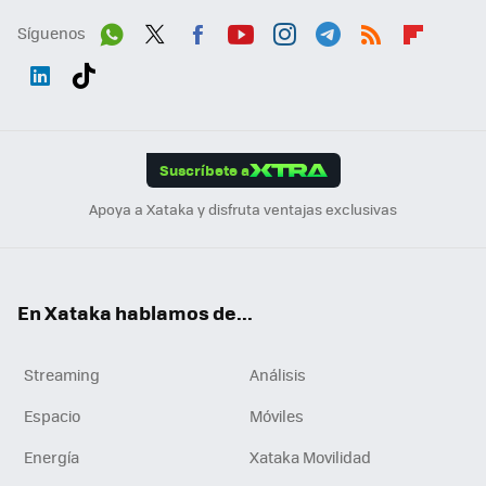
Síguenos
Wh
Twit
Fac
You
Inst
Tele
RSS
Flip
ats
ter
ebo
tub
agr
gra
boa
Link
Tikt
App
ok
e
am
m
rd
edI
ok
Suscríbete a
n
Apoya a Xataka y disfruta ventajas exclusivas
En Xataka hablamos de...
Streaming
Análisis
Espacio
Móviles
Energía
Xataka Movilidad