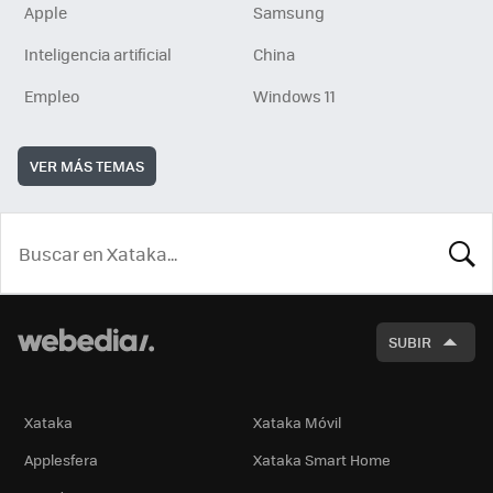
Apple
Samsung
Inteligencia artificial
China
Empleo
Windows 11
VER MÁS TEMAS
BUSCA
SUBIR
Xataka
Xataka Móvil
Applesfera
Xataka Smart Home