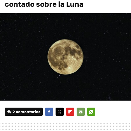
contado sobre la Luna
2 comentarios
FACEBOOK
TWITTER
FLIPBOARD
E-
WHATSAPP
MAIL