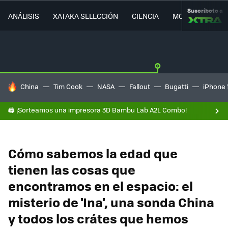
Suscríbete a
ANÁLISIS
XATAKA SELECCIÓN
CIENCIA
MOVILIDAD
HOY SE HABLA DE
China
Tim Cook
NASA
Fallout
Bugatti
iPhone 
🖨️ ¡Sorteamos una impresora 3D Bambu Lab A2L Combo!
Cómo sabemos la edad que
tienen las cosas que
encontramos en el espacio: el
misterio de 'Ina', una sonda China
y todos los crátes que hemos