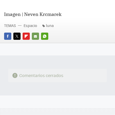
Imagen | Neven Krcmarek
TEMAS
Espacio
luna
FACEBOOK
TWITTER
FLIPBOARD
E-
WHATSAPP
MAIL
Comentarios cerrados