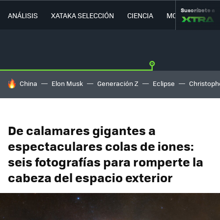
Suscríbete a
ANÁLISIS
XATAKA SELECCIÓN
CIENCIA
MOVILIDAD
HOY SE HABLA DE
China
Elon Musk
Generación Z
Eclipse
Christoph
De calamares gigantes a
espectaculares colas de iones:
seis fotografías para romperte la
cabeza del espacio exterior