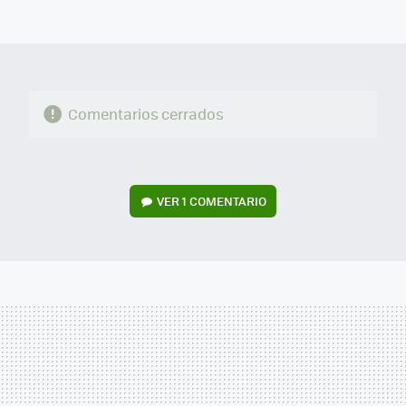
FACEBOOK
TWITTER
FLIPBOARD
E-
WHATSAPP
MAIL
Comentarios cerrados
VER
1 COMENTARIO