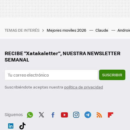
TEMAS DE INTERÉS
Mejores moviles 2026
Claude
Androi
RECIBE "Xatakaletter", NUESTRA NEWSLETTER
SEMANAL
SUSCRIBIR
Suscribiéndote aceptas nuestra
política de privacidad
Síguenos
Wh
Twit
Fac
You
Inst
Tele
RSS
Flip