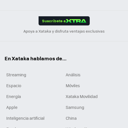
ats
ter
ebo
tub
agr
gra
boa
Link
Tikt
App
ok
e
am
m
rd
edI
ok
Suscríbete a
n
Apoya a Xataka y disfruta ventajas exclusivas
En Xataka hablamos de...
Streaming
Análisis
Espacio
Móviles
Energía
Xataka Movilidad
Apple
Samsung
Inteligencia artificial
China