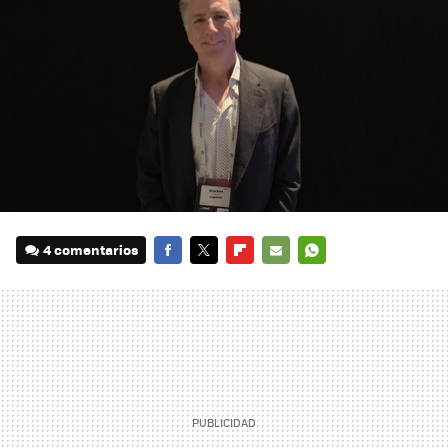
4 comentarios
FACEBOOK
TWITTER
FLIPBOARD
E-
WHATSAPP
MAIL