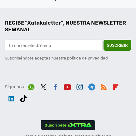
RECIBE "Xatakaletter", NUESTRA NEWSLETTER
SEMANAL
SUSCRIBIR
Suscribiéndote aceptas nuestra
política de privacidad
Síguenos
Wh
Twit
Fac
You
Inst
Tele
RSS
Flip
ats
ter
ebo
tub
agr
gra
boa
Link
Tikt
App
ok
e
am
m
rd
edI
ok
Suscríbete a
n
Apoya a Xataka y disfruta ventajas exclusivas