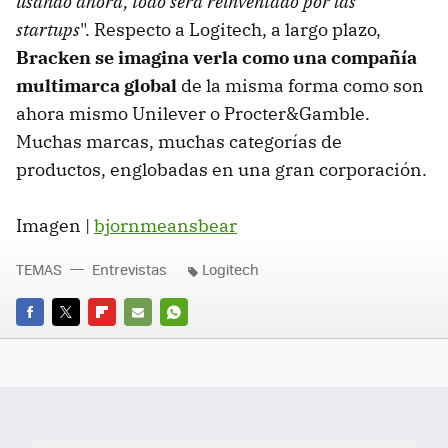
usando ahora, todo será reinventado por las
startups
". Respecto a Logitech, a largo plazo,
Bracken se imagina verla como una compañía
multimarca global
de la misma forma como son
ahora mismo Unilever o Procter&Gamble.
Muchas marcas, muchas categorías de
productos, englobadas en una gran corporación.
Imagen |
bjornmeansbear
TEMAS
Entrevistas
Logitech
FACEBOOK
TWITTER
FLIPBOARD
E-
WHATSAPP
MAIL