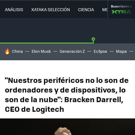
Suscríbete a
ANÁLISIS
XATAKA SELECCIÓN
CIENCIA
MOVILIDAD
HOY SE HABLA DE
China
Elon Musk
Generación Z
Eclipse
Mapa
"Nuestros periféricos no lo son de
ordenadores y de dispositivos, lo
son de la nube": Bracken Darrell,
CEO de Logitech