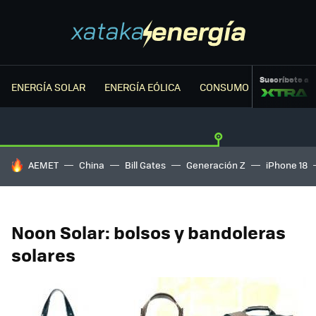
Suscríbete a
ENERGÍA SOLAR
ENERGÍA EÓLICA
CONSUMO ENERGÉTICO
HOY SE HABLA DE
AEMET
China
Bill Gates
Generación Z
iPhone 18
Noon Solar: bolsos y bandoleras
solares