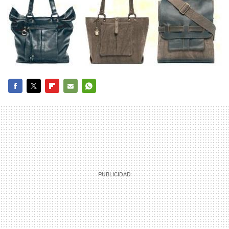
FACEBOOK
TWITTER
FLIPBOARD
E-
WHATSAPP
MAIL