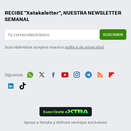
RECIBE "Xatakaletter", NUESTRA NEWSLETTER
SEMANAL
SUSCRIBIR
Suscribiéndote aceptas nuestra
política de privacidad
Síguenos
Wh
Twit
Fac
You
Inst
Tele
RSS
Flip
ats
ter
ebo
tub
agr
gra
boa
Link
Tikt
App
ok
e
am
m
rd
edI
ok
Suscríbete a
n
Apoya a Xataka y disfruta ventajas exclusivas