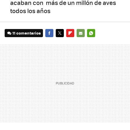
acaban con más de un millón de aves
todos los años
11 comentarios
FACEBOOK
TWITTER
FLIPBOARD
E-
WHATSAPP
MAIL