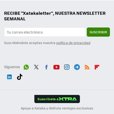
RECIBE "Xatakaletter", NUESTRA NEWSLETTER
SEMANAL
SUSCRIBIR
Suscribiéndote aceptas nuestra
política de privacidad
Síguenos
Wh
Twit
Fac
You
Inst
Tele
RSS
Flip
ats
ter
ebo
tub
agr
gra
boa
Link
Tikt
App
ok
e
am
m
rd
edI
ok
Suscríbete a
n
Apoya a Xataka y disfruta ventajas exclusivas