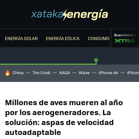
Suscríbete a
ENERGÍA SOLAR
ENERGÍA EÓLICA
CONSUMO ENERGÉTICO
HOY SE HABLA DE
China
Tim Cook
NASA
Waze
iPhone Air
iPhone
Millones de aves mueren al año
por los aerogeneradores. La
solución: aspas de velocidad
autoadaptable