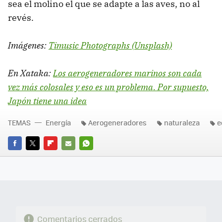
sea el molino el que se adapte a las aves, no al
revés.
Imágenes:
Timusic Photographs (Unsplash)
En Xataka:
Los aerogeneradores marinos son cada
vez más colosales y eso es un problema. Por supuesto,
Japón tiene una idea
TEMAS
Energía
Aerogeneradores
naturaleza
e
FACEBOOK
TWITTER
FLIPBOARD
E-
WHATSAPP
MAIL
Comentarios cerrados