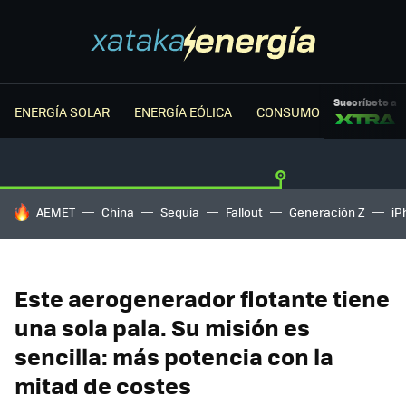
Suscríbete a
ENERGÍA SOLAR
ENERGÍA EÓLICA
CONSUMO ENERGÉTICO
HOY SE HABLA DE
AEMET
China
Sequía
Fallout
Generación Z
iP
Este aerogenerador flotante tiene
una sola pala. Su misión es
sencilla: más potencia con la
mitad de costes