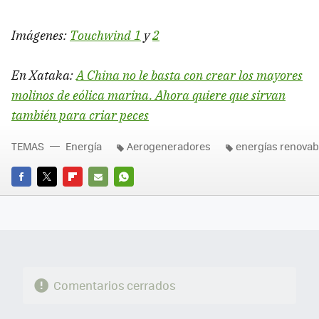
Imágenes:
Touchwind 1
y
2
En Xataka:
A China no le basta con crear los mayores
molinos de eólica marina. Ahora quiere que sirvan
también para criar peces
TEMAS
Energía
Aerogeneradores
energías renovab
FACEBOOK
TWITTER
FLIPBOARD
E-
WHATSAPP
MAIL
Comentarios cerrados