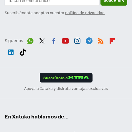
SUSCRIBIR
Suscribiéndote aceptas nuestra
política de privacidad
Síguenos
Wh
Twit
Fac
You
Inst
Tele
RSS
Flip
ats
ter
ebo
tub
agr
gra
boa
Link
Tikt
App
ok
e
am
m
rd
edI
ok
Suscríbete a
n
Apoya a Xataka y disfruta ventajas exclusivas
En Xataka hablamos de...