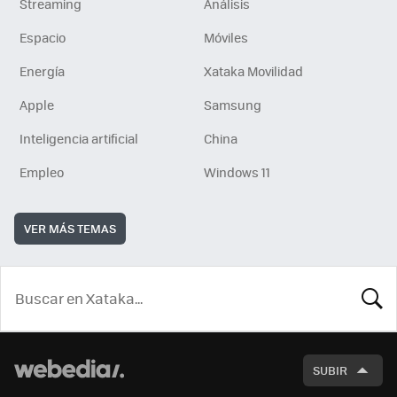
Streaming
Análisis
Espacio
Móviles
Energía
Xataka Movilidad
Apple
Samsung
Inteligencia artificial
China
Empleo
Windows 11
VER MÁS TEMAS
BUSCA
SUBIR