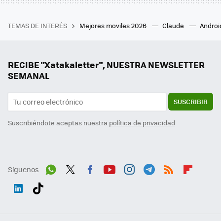
TEMAS DE INTERÉS
Mejores moviles 2026
Claude
Androi
RECIBE "Xatakaletter", NUESTRA NEWSLETTER
SEMANAL
SUSCRIBIR
Suscribiéndote aceptas nuestra
política de privacidad
Síguenos
Wh
Twit
Fac
You
Inst
Tele
RSS
Flip
ats
ter
ebo
tub
agr
gra
boa
Link
Tikt
App
ok
e
am
m
rd
edI
ok