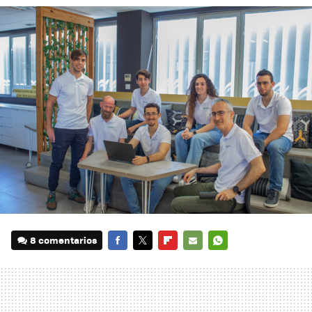
8 comentarios
FACEBOOK
TWITTER
FLIPBOARD
E-
WHATSAPP
MAIL