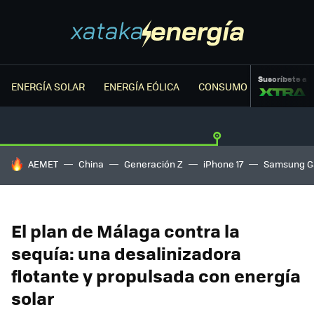
Suscríbete a
ENERGÍA SOLAR
ENERGÍA EÓLICA
CONSUMO ENERGÉTICO
HOY SE HABLA DE
AEMET
China
Generación Z
iPhone 17
Samsung G
El plan de Málaga contra la
sequía: una desalinizadora
flotante y propulsada con energía
solar