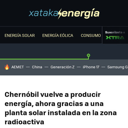
Suscríbete a
ENERGÍA SOLAR
ENERGÍA EÓLICA
CONSUMO ENERGÉTICO
HOY SE HABLA DE
AEMET
China
Generación Z
iPhone 17
Samsung G
Chernóbil vuelve a producir
energía, ahora gracias a una
planta solar instalada en la zona
radioactiva