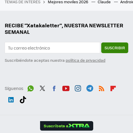
TEMAS DE INTERÉS
Mejores moviles 2026
Claude
Androi
RECIBE "Xatakaletter", NUESTRA NEWSLETTER
SEMANAL
SUSCRIBIR
Suscribiéndote aceptas nuestra
política de privacidad
Síguenos
Wh
Twit
Fac
You
Inst
Tele
RSS
Flip
ats
ter
ebo
tub
agr
gra
boa
Link
Tikt
App
ok
e
am
m
rd
edI
ok
Suscríbete a
n