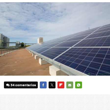
34 comentarios
FACEBOOK
TWITTER
FLIPBOARD
E-
WHATSAPP
MAIL