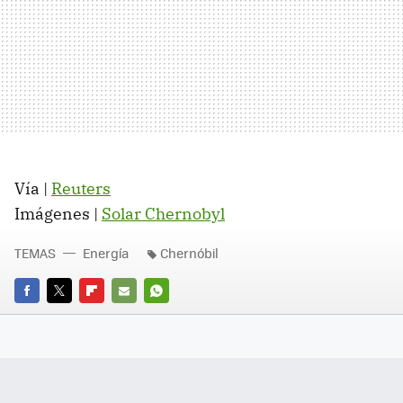
Vía |
Reuters
Imágenes |
Solar Chernobyl
TEMAS
Energía
Chernóbil
FACEBOOK
TWITTER
FLIPBOARD
E-
WHATSAPP
MAIL