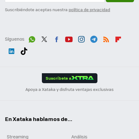
Suscribiéndote aceptas nuestra
política de privacidad
Síguenos
Wh
Twit
Fac
You
Inst
Tele
RSS
Flip
ats
ter
ebo
tub
agr
gra
boa
Link
Tikt
App
ok
e
am
m
rd
edI
ok
Suscríbete a
n
Apoya a Xataka y disfruta ventajas exclusivas
En Xataka hablamos de...
Streaming
Análisis