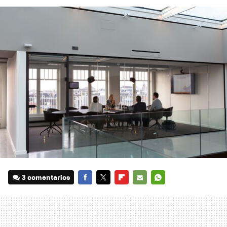
3 comentarios
FACEBOOK
TWITTER
FLIPBOARD
E-
WHATSAPP
MAIL