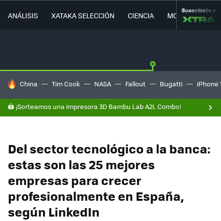
Suscríbete a
ANÁLISIS
XATAKA SELECCIÓN
CIENCIA
MOVILIDAD
HOY SE HABLA DE
China
Tim Cook
NASA
Fallout
Bugatti
iPhone 
🖨️ ¡Sorteamos una impresora 3D Bambu Lab A2L Combo!
Del sector tecnológico a la banca:
estas son las 25 mejores
empresas para crecer
profesionalmente en España,
según LinkedIn