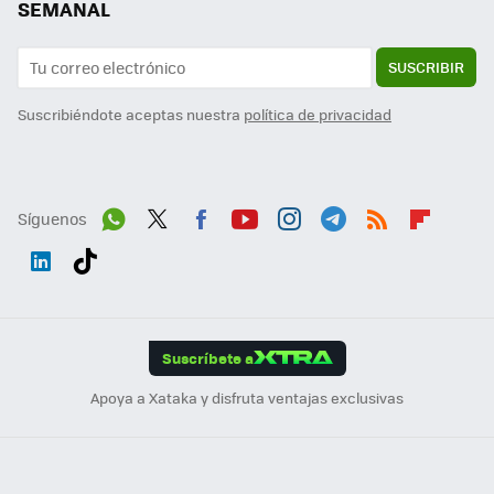
SEMANAL
SUSCRIBIR
Suscribiéndote aceptas nuestra
política de privacidad
Síguenos
Wh
Twit
Fac
You
Inst
Tele
RSS
Flip
ats
ter
ebo
tub
agr
gra
boa
Link
Tikt
App
ok
e
am
m
rd
edI
ok
Suscríbete a
n
Apoya a Xataka y disfruta ventajas exclusivas