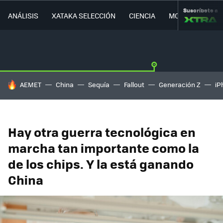
Suscríbete a
ANÁLISIS
XATAKA SELECCIÓN
CIENCIA
MOVILIDAD
HOY SE HABLA DE
AEMET
China
Sequía
Fallout
Generación Z
iP
Hay otra guerra tecnológica en
marcha tan importante como la
de los chips. Y la está ganando
China