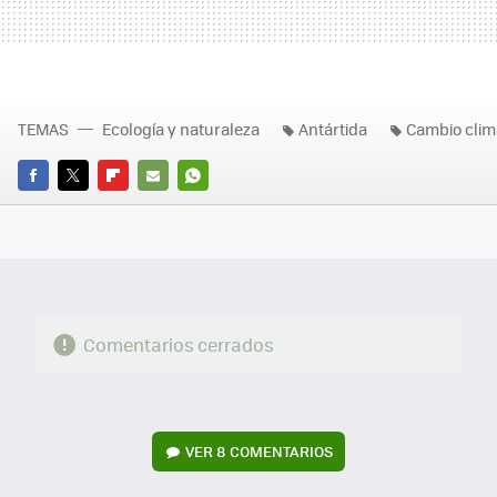
TEMAS
Ecología y naturaleza
Antártida
Cambio clim
FACEBOOK
TWITTER
FLIPBOARD
E-
WHATSAPP
MAIL
Comentarios cerrados
VER
8 COMENTARIOS