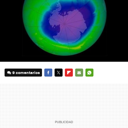
9 comentarios
FACEBOOK
TWITTER
FLIPBOARD
E-
WHATSAPP
MAIL