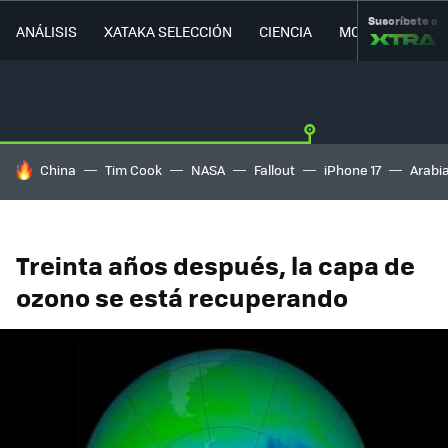
Suscríbete a
ANÁLISIS
XATAKA SELECCIÓN
CIENCIA
MOVILIDAD
HOY SE HABLA DE
China
Tim Cook
NASA
Fallout
iPhone 17
Arabi
Treinta años después, la capa de
ozono se está recuperando