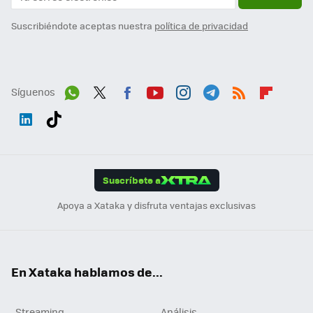
Suscribiéndote aceptas nuestra
política de privacidad
Síguenos
Wh
Twit
Fac
You
Inst
Tele
RSS
Flip
ats
ter
ebo
tub
agr
gra
boa
Link
Tikt
App
ok
e
am
m
rd
edI
ok
Suscríbete a
n
Apoya a Xataka y disfruta ventajas exclusivas
En Xataka hablamos de...
Streaming
Análisis