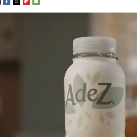
FACEBOOK
TWITTER
FLIPBOARD
E-
MAIL