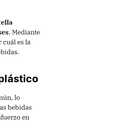
tella
ses
. Mediante
 cuál es la
ebidas.
plástico
mún, lo
las bebidas
sfuerzo en