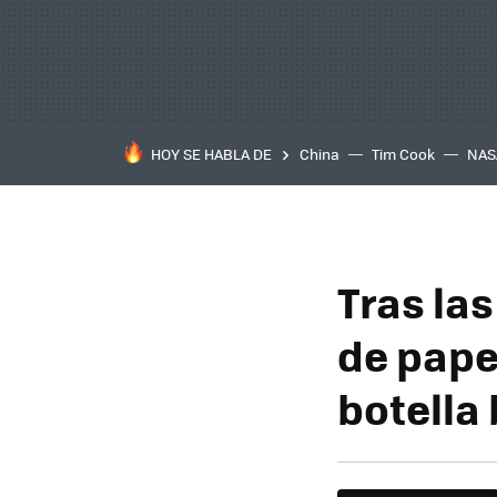
HOY SE HABLA DE
China
Tim Cook
NAS
Tras las
de pape
botella