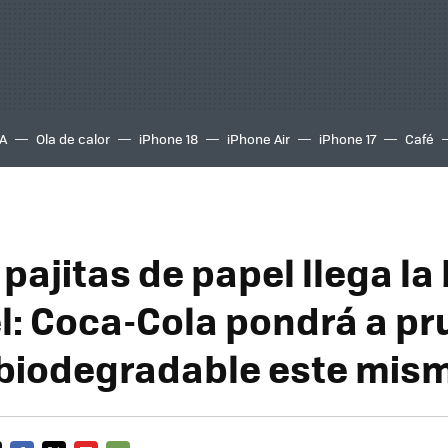
A
Ola de calor
iPhone 18
iPhone Air
iPhone 17
Café
 pajitas de papel llega la
l: Coca-Cola pondrá a pr
 biodegradable este mis