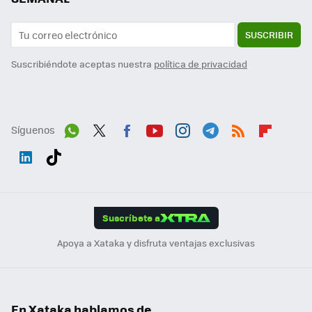
SUSCRIBIR
Suscribiéndote aceptas nuestra
política de privacidad
Síguenos
Wh
Twit
Fac
You
Inst
Tele
RSS
Flip
ats
ter
ebo
tub
agr
gra
boa
Link
Tikt
App
ok
e
am
m
rd
edI
ok
Suscríbete a
n
Apoya a Xataka y disfruta ventajas exclusivas
En Xataka hablamos de...