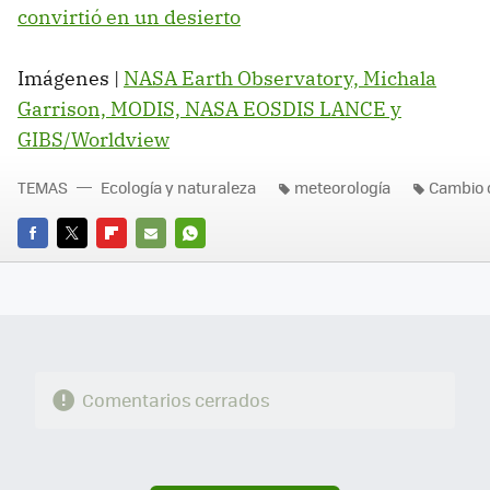
convirtió en un desierto
Imágenes |
NASA Earth Observatory, Michala
Garrison, MODIS, NASA EOSDIS LANCE y
GIBS/Worldview
TEMAS
Ecología y naturaleza
meteorología
Cambio 
FACEBOOK
TWITTER
FLIPBOARD
E-
WHATSAPP
MAIL
Comentarios cerrados