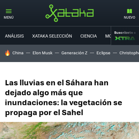
MENÚ
NUEVO
Suscríbete a
ANÁLISIS
XATAKA SELECCIÓN
CIENCIA
MOVILIDAD
HOY SE HABLA DE
China
Elon Musk
Generación Z
Eclipse
Christoph
Las lluvias en el Sáhara han
dejado algo más que
inundaciones: la vegetación se
propaga por el Sahel