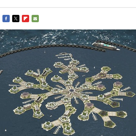
FACEBOOK
TWITTER
FLIPBOARD
E-
MAIL