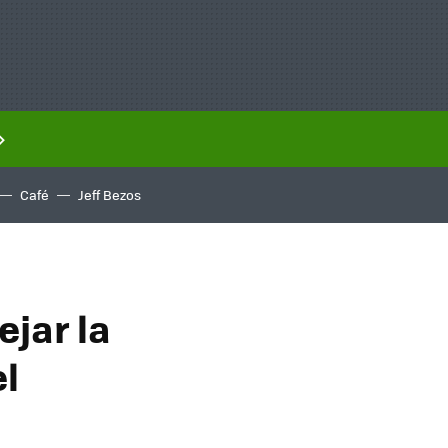
Café
Jeff Bezos
ejar la
el