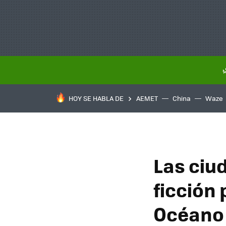
HOY SE HABLA DE
AEMET
China
Waze
Las ciu
ficción 
Océano 