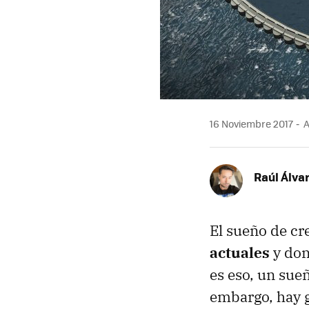
16 Noviembre 2017
A
Raúl Álva
El sueño de cr
actuales
y don
es eso, un sueñ
embargo, hay g