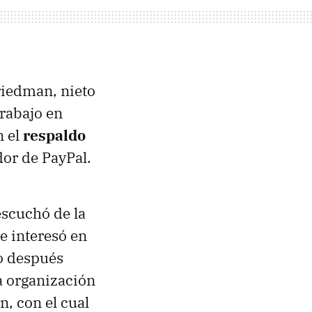
riedman, nieto
rabajo en
n el
respaldo
dor de PayPal.
scuchó de la
se interesó en
co después
la organización
, con el cual