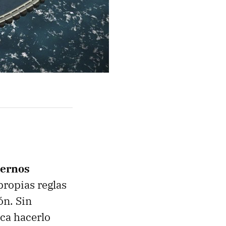
iernos
propias reglas
ón. Sin
ca hacerlo