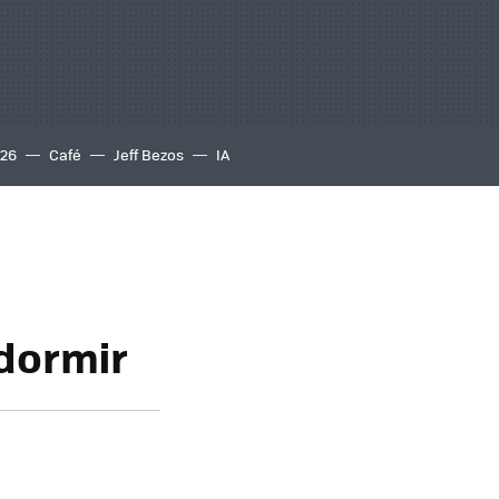
S26
Café
Jeff Bezos
IA
dormir