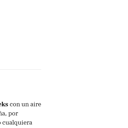
eks
con un aire
ña, por
o cualquiera