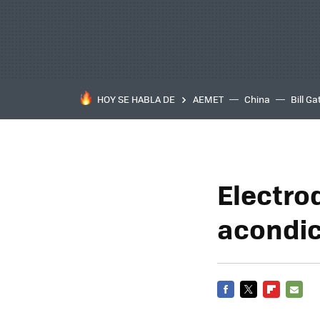
HOY SE HABLA DE
AEMET
China
Bill Ga
Electro
acondic
FACEBOOK
TWITTER
FLIPBOARD
E-