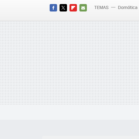
TEMAS
Domótica
FACEBOOK
TWITTER
FLIPBOARD
E-
MAIL