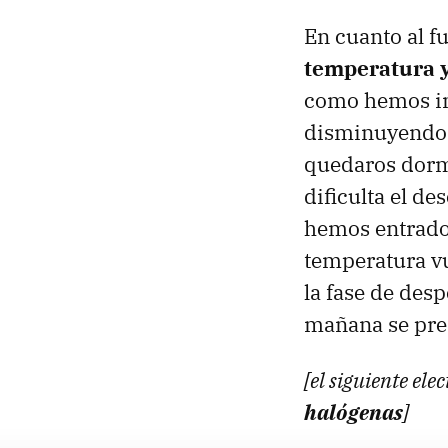
En cuanto al f
temperatura y
como hemos ind
disminuyendo 
quedaros dorm
dificulta el d
hemos entrado 
temperatura vu
la fase de desp
mañana se pre
[el siguiente el
halógenas
]