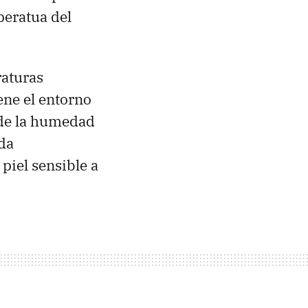
peratua del
raturas
ene el entorno
 de la humedad
da
piel sensible a