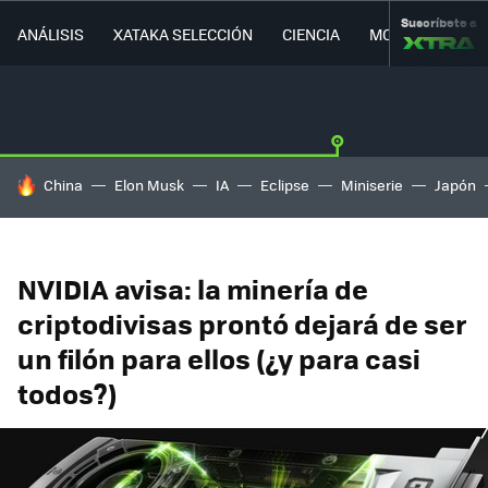
Suscríbete a
ANÁLISIS
XATAKA SELECCIÓN
CIENCIA
MOVILIDAD
HOY SE HABLA DE
China
Elon Musk
IA
Eclipse
Miniserie
Japón
NVIDIA avisa: la minería de
criptodivisas prontó dejará de ser
un filón para ellos (¿y para casi
todos?)