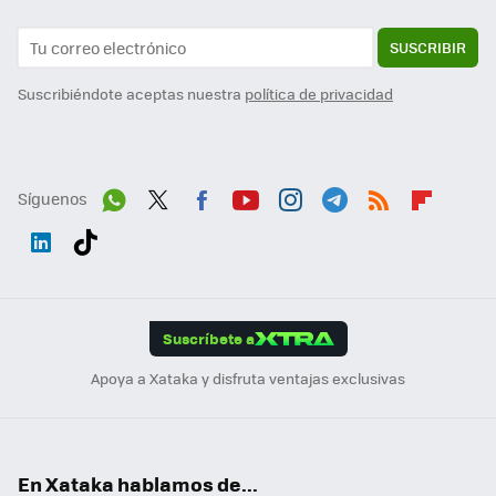
SUSCRIBIR
Suscribiéndote aceptas nuestra
política de privacidad
Síguenos
Wh
Twit
Fac
You
Inst
Tele
RSS
Flip
ats
ter
ebo
tub
agr
gra
boa
Link
Tikt
App
ok
e
am
m
rd
edI
ok
Suscríbete a
n
Apoya a Xataka y disfruta ventajas exclusivas
En Xataka hablamos de...