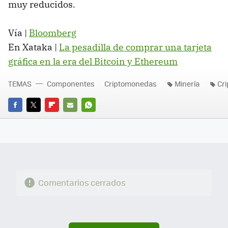
muy reducidos.
Vía |
Bloomberg
En Xataka |
La pesadilla de comprar una tarjeta
gráfica en la era del Bitcoin y Ethereum
TEMAS
Componentes
Criptomonedas
Minería
Cri
FACEBOOK
TWITTER
FLIPBOARD
E-
WHATSAPP
MAIL
Comentarios cerrados