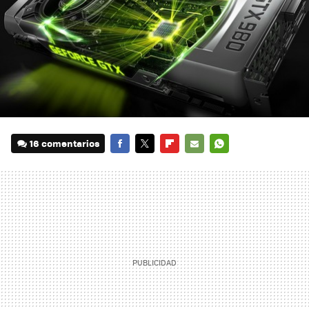
16 comentarios
FACEBOOK
TWITTER
FLIPBOARD
E-
WHATSAPP
MAIL