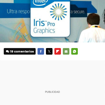
19 comentarios
FACEBOOK
TWITTER
FLIPBOARD
E-
WHATSAPP
MAIL