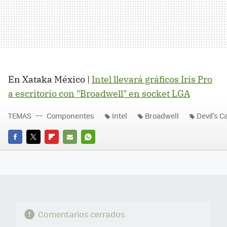
En Xataka México |
Intel llevará gráficos Iris Pro
a escritorio con "Broadwell" en socket LGA
TEMAS
Componentes
Intel
Broadwell
Devil's 
FACEBOOK
TWITTER
FLIPBOARD
E-
WHATSAPP
MAIL
Comentarios cerrados