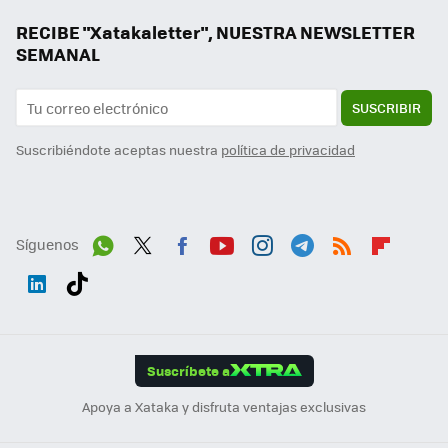
RECIBE "Xatakaletter", NUESTRA NEWSLETTER
SEMANAL
SUSCRIBIR
Suscribiéndote aceptas nuestra
política de privacidad
Síguenos
Wh
Twit
Fac
You
Inst
Tele
RSS
Flip
ats
ter
ebo
tub
agr
gra
boa
Link
Tikt
App
ok
e
am
m
rd
edI
ok
Suscríbete a
n
Apoya a Xataka y disfruta ventajas exclusivas