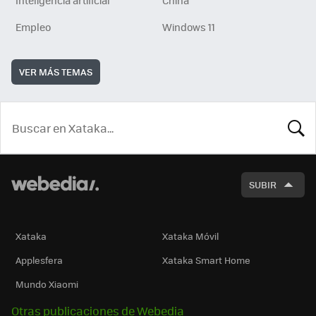
Inteligencia artificial
China
Empleo
Windows 11
VER MÁS TEMAS
BUSCA
SUBIR
Xataka
Xataka Móvil
Applesfera
Xataka Smart Home
Mundo Xiaomi
Otras publicaciones de Webedia