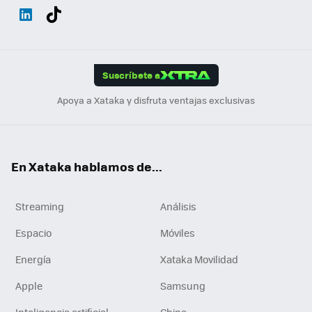
Wh
Twit
Fac
You
Inst
Tele
RSS
Flip
ats
ter
ebo
tub
agr
gra
boa
Link
Tikt
App
ok
e
am
m
rd
edI
ok
Suscríbete a
n
Apoya a Xataka y disfruta ventajas exclusivas
En Xataka hablamos de...
Streaming
Análisis
Espacio
Móviles
Energía
Xataka Movilidad
Apple
Samsung