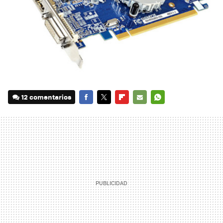
12 comentarios
FACEBOOK
TWITTER
FLIPBOARD
E-
WHATSAPP
MAIL