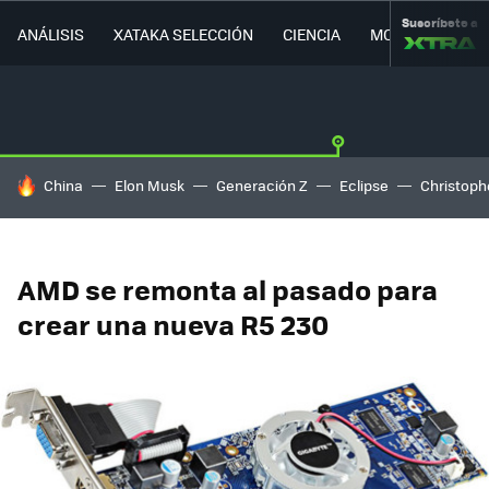
Suscríbete a
ANÁLISIS
XATAKA SELECCIÓN
CIENCIA
MOVILIDAD
HOY SE HABLA DE
China
Elon Musk
Generación Z
Eclipse
Christoph
AMD se remonta al pasado para
crear una nueva R5 230