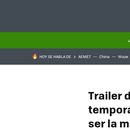
HOY SE HABLA DE
AEMET
China
Waze
Trailer 
tempora
ser la 