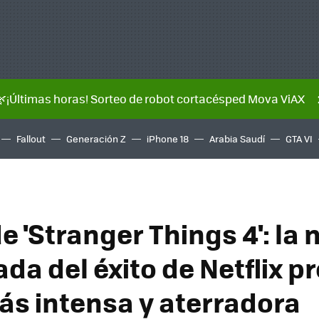
🌿¡Últimas horas! Sorteo de robot cortacésped Mova ViAX
Fallout
Generación Z
iPhone 18
Arabia Saudí
GTA VI
de 'Stranger Things 4': la
da del éxito de Netflix 
más intensa y aterradora