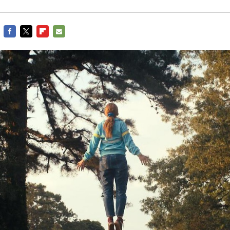
FACEBOOK
TWITTER
FLIPBOARD
E-
MAIL