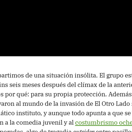
rtimos de una situación insólita. El grupo es
ns seis meses después del clímax de la anter
os por qué: para su propia protección. Además,
varon al mundo de la invasión de El Otro Lado 
tico instituto, y aunque todo apunta a que se
 a la comedia juvenil y al
costumbrismo oche
poradas, algo de tragedia
outsider
entre pasillo