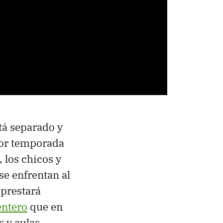
tá separado y
ior temporada
 los chicos y
se enfrentan al
 prestará
ntero
que en
s y aulas