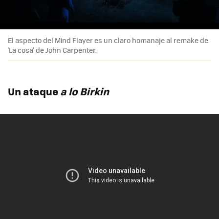
El aspecto del Mind Flayer es un claro homanaje al remake de
'La cosa' de John Carpenter.
Un ataque
a lo Birkin