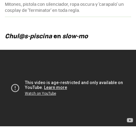
Mitones, pistola con silenciador, ropa oscura y 'carapalo' un
cosplay de 'Terminator' en toda regla.
Chul@s-piscina
en
slow-mo