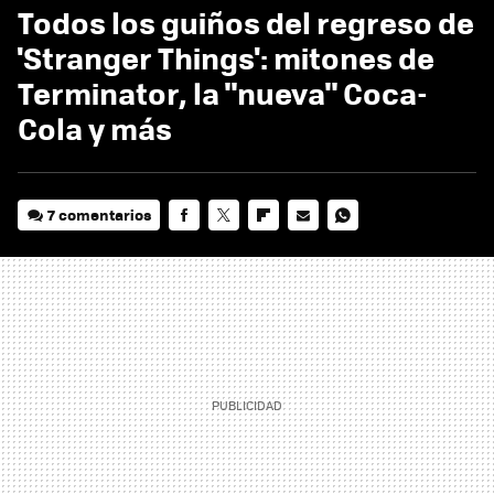
Todos los guiños del regreso de
'Stranger Things': mitones de
Terminator, la "nueva" Coca-
Cola y más
7 comentarios
FACEBOOK
TWITTER
FLIPBOARD
E-
WHATSAPP
MAIL