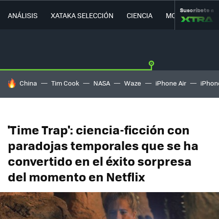
Suscríbete a
ANÁLISIS
XATAKA SELECCIÓN
CIENCIA
MOVILIDAD
HOY SE HABLA DE
China
Tim Cook
NASA
Waze
iPhone Air
iPhone
'Time Trap': ciencia-ficción con
paradojas temporales que se ha
convertido en el éxito sorpresa
del momento en Netflix