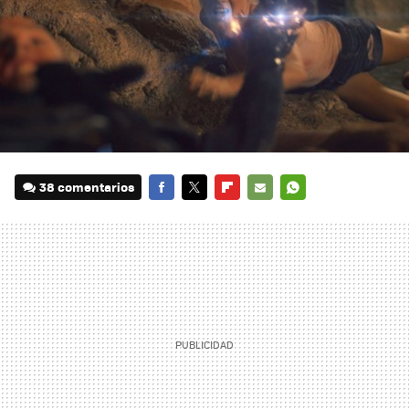
38 comentarios
FACEBOOK
TWITTER
FLIPBOARD
E-
WHATSAPP
MAIL