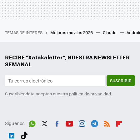
TEMAS DE INTERÉS
Mejores moviles 2026
Claude
Androi
RECIBE "Xatakaletter", NUESTRA NEWSLETTER
SEMANAL
SUSCRIBIR
Suscribiéndote aceptas nuestra
política de privacidad
Síguenos
Wh
Twit
Fac
You
Inst
Tele
RSS
Flip