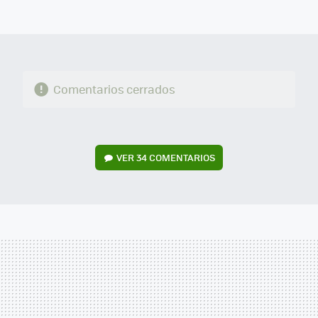
FACEBOOK
TWITTER
FLIPBOARD
E-
WHATSAPP
MAIL
Comentarios cerrados
VER
34 COMENTARIOS