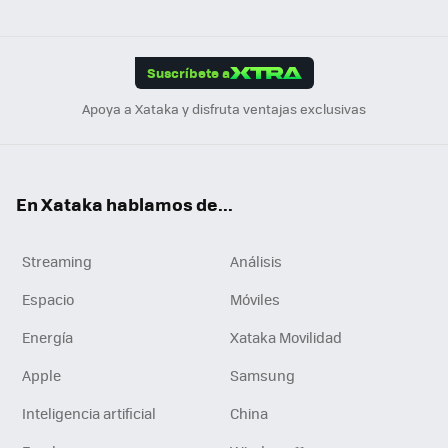
ats
ter
ebo
tub
agr
gra
boa
Link
Tikt
App
ok
e
am
m
rd
edI
ok
Suscríbete a
n
Apoya a Xataka y disfruta ventajas exclusivas
En Xataka hablamos de...
Streaming
Análisis
Espacio
Móviles
Energía
Xataka Movilidad
Apple
Samsung
Inteligencia artificial
China