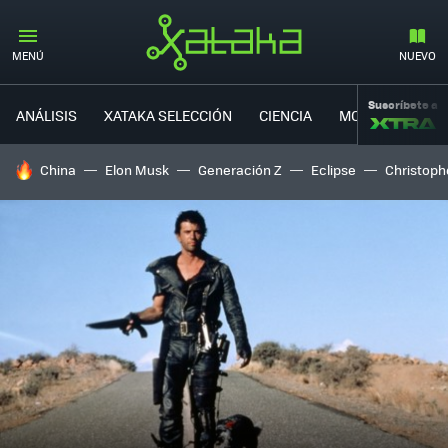
MENÚ
NUEVO
Suscríbete a
ANÁLISIS
XATAKA SELECCIÓN
CIENCIA
MOVILIDAD
HOY SE HABLA DE
China
Elon Musk
Generación Z
Eclipse
Christoph