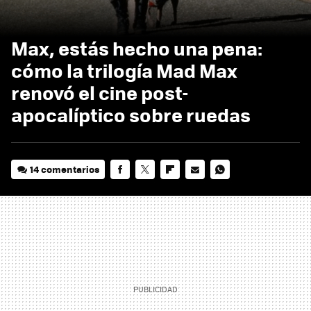
Max, estás hecho una pena:
cómo la trilogía Mad Max
renovó el cine post-
apocalíptico sobre ruedas
14 comentarios
FACEBOOK
TWITTER
FLIPBOARD
E-
WHATSAPP
MAIL