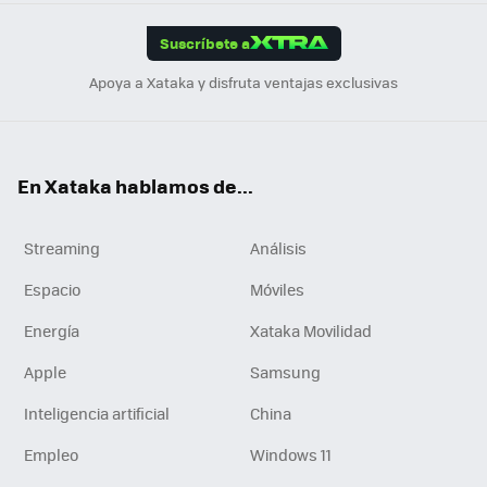
App
ok
e
am
m
rd
edI
ok
Suscríbete a
n
Apoya a Xataka y disfruta ventajas exclusivas
En Xataka hablamos de...
Streaming
Análisis
Espacio
Móviles
Energía
Xataka Movilidad
Apple
Samsung
Inteligencia artificial
China
Empleo
Windows 11