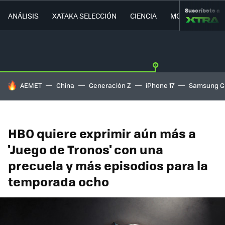
Suscríbete a
ANÁLISIS
XATAKA SELECCIÓN
CIENCIA
MOVILIDAD
HOY SE HABLA DE
AEMET
China
Generación Z
iPhone 17
Samsung G
HBO quiere exprimir aún más a
'Juego de Tronos' con una
precuela y más episodios para la
temporada ocho