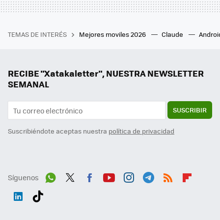
TEMAS DE INTERÉS
Mejores moviles 2026
Claude
Androi
RECIBE "Xatakaletter", NUESTRA NEWSLETTER
SEMANAL
SUSCRIBIR
Suscribiéndote aceptas nuestra
política de privacidad
Síguenos
Wh
Twit
Fac
You
Inst
Tele
RSS
Flip
ats
ter
ebo
tub
agr
gra
boa
Link
Tikt