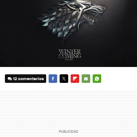
12 comentarios
FACEBOOK
TWITTER
FLIPBOARD
E-
WHATSAPP
MAIL