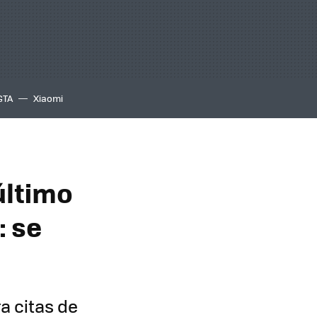
GTA
Xiaomi
último
: se
a citas de