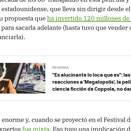
 estadounidense, que lleva sin dirigir desde e
su propuesta que
ha invertido 120 millones de
o para sacarla adelante (hasta tuvo que vender
nciarla).
EN XATAKA
"Es alucinante lo loca que es": la
reacciones a 'Megalopolis', la pel
ciencia ficción de Coppola, no da
 enorme y, cuando se proyectó en el Festival d
expertos
fue mixta
. Eso tuvo una implicación d