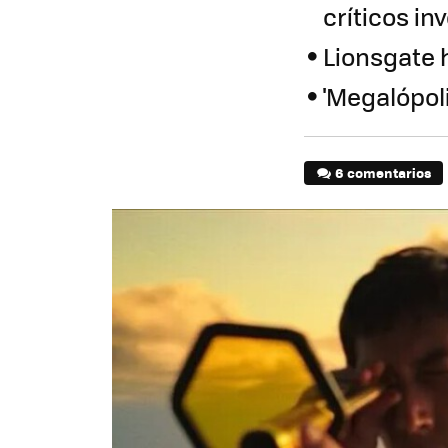
críticos i
Lionsgate h
'Megalópol
6 comentarios