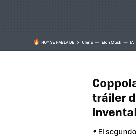
HOY SE HABLA DE
China
Elon Musk
IA
Coppola 
tráiler 
inventab
El segundo 