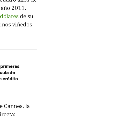
l año 2011,
 dólares
de su
 unos viñedos
s primeras
ícula de
n crédito
e Cannes, la
irecta: