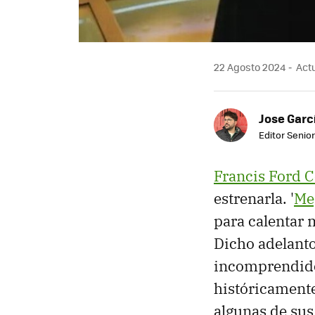
22 Agosto 2024
Actu
Jose Garc
Editor Senior
Francis Ford 
estrenarla. '
Me
para calentar 
Dicho adelant
incomprendidos
históricamente
algunas de sus 