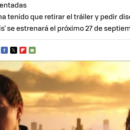
nventadas
a tenido que retirar el tráiler y pedir di
is' se estrenará el próximo 27 de septie
FACEBOOK
TWITTER
FLIPBOARD
E-
MAIL