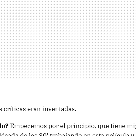
s críticas eran inventadas.
do?
Empecemos por el principio, que tiene mi
década de los 80' trabajando en esta película y