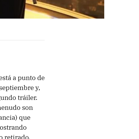
está a punto de
 septiembre y,
undo tráiler.
 menudo son
dancia) que
mostrando
o retirado.