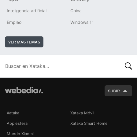
Inteligencia artificial
China
Empleo
Windows 11
VER MÁS TEMAS
BUSCA
SUBIR
Xataka
Xataka Móvil
Applesfera
Xataka Smart Home
Mundo Xiaomi