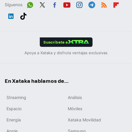
Síguenos
Wh
Twit
Fac
You
Inst
Tele
RSS
Flip
ats
ter
ebo
tub
agr
gra
boa
Link
Tikt
App
ok
e
am
m
rd
edIn
ok
Suscríbete a
Apoya a Xataka y disfruta ventajas exclusivas
En Xataka hablamos de...
Streaming
Análisis
Espacio
Móviles
Energía
Xataka Movilidad
Apple
Samsung