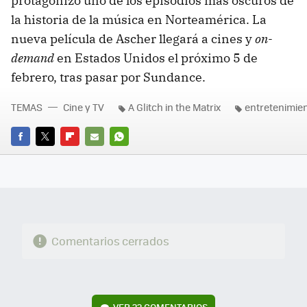
protagonizó uno de los episodios más oscuros de
la historia de la música en Norteamérica. La
nueva película de Ascher llegará a cines y
on-
demand
en Estados Unidos el próximo 5 de
febrero, tras pasar por Sundance.
TEMAS
Cine y TV
A Glitch in the Matrix
entretenimie
FACEBOOK
TWITTER
FLIPBOARD
E-
WHATSAPP
MAIL
Comentarios cerrados
VER
22 COMENTARIOS