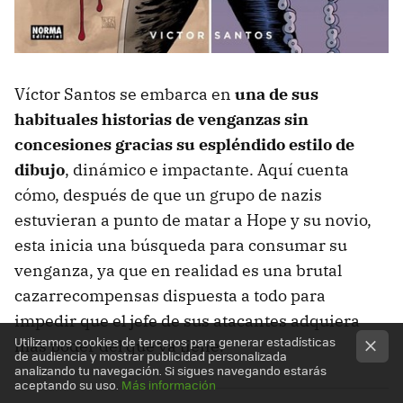
Víctor Santos se embarca en
una de sus
habituales historias de venganzas sin
concesiones gracias su espléndido estilo de
dibujo
, dinámico e impactante. Aquí cuenta
cómo, después de que un grupo de nazis
estuvieran a punto de matar a Hope y su novio,
esta inicia una búsqueda para consumar su
venganza, ya que en realidad es una brutal
cazarrecompensas dispuesta a todo para
impedir que el jefe de sus atacantes adquiera
Utilizamos cookies de terceros para generar estadísticas
más poder del que ya tiene.
de audiencia y mostrar publicidad personalizada
analizando tu navegación. Si sigues navegando estarás
aceptando su uso.
Más información