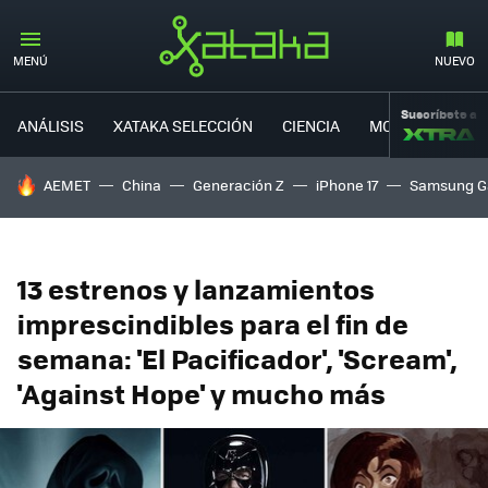
MENÚ
NUEVO
Suscríbete a
ANÁLISIS
XATAKA SELECCIÓN
CIENCIA
MOVILIDAD
HOY SE HABLA DE
AEMET
China
Generación Z
iPhone 17
Samsung G
13 estrenos y lanzamientos
imprescindibles para el fin de
semana: 'El Pacificador', 'Scream',
'Against Hope' y mucho más