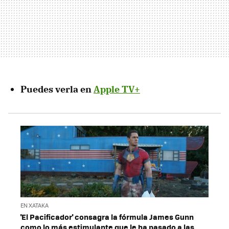
Puedes verla en
Apple TV+
EN XATAKA
'El Pacificador' consagra la fórmula James Gunn
como lo más estimulante que le ha pasado a las