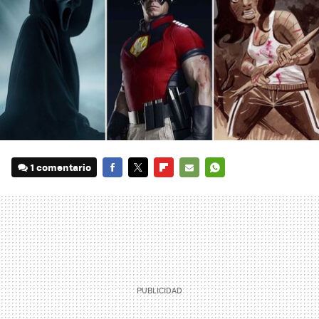
1 comentario
FACEBOOK
TWITTER
FLIPBOARD
E-
WHATSAPP
MAIL