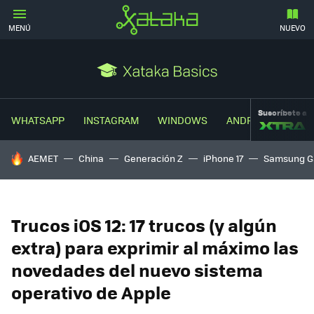
MENÚ
NUEVO
Suscríbete a
WHATSAPP
INSTAGRAM
WINDOWS
ANDROID
TRUC
HOY SE HABLA DE
AEMET
China
Generación Z
iPhone 17
Samsung G
Trucos iOS 12: 17 trucos (y algún
extra) para exprimir al máximo las
novedades del nuevo sistema
operativo de Apple