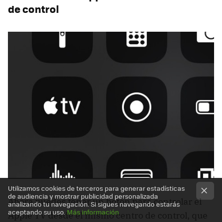
de control
Utilizamos cookies de terceros para generar estadísticas
de audiencia y mostrar publicidad personalizada
Ahora puedes tener un botón para controlar el
analizando tu navegación. Si sigues navegando estarás
aceptando su uso.
Más información
Apple TV desde el mismo centro de control, que