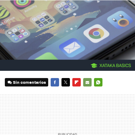
Sin comentarios
FACEBOOK
TWITTER
FLIPBOARD
E-
WHATSAPP
MAIL