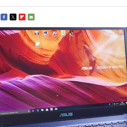
FACEBOOK
TWITTER
FLIPBOARD
E-
MAIL