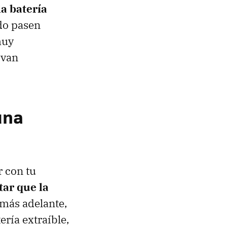
la batería
do pasen
muy
 van
una
r con tu
tar que la
más adelante,
ería extraíble,