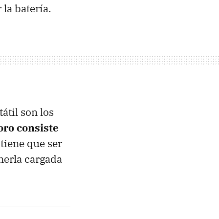
la batería.
átil son los
oro consiste
 tiene que ser
enerla cargada