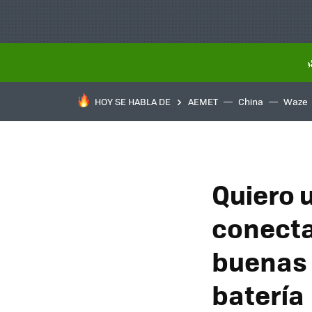
HOY SE HABLA DE
AEMET
China
Waze
Quiero 
conecta
buenas 
batería