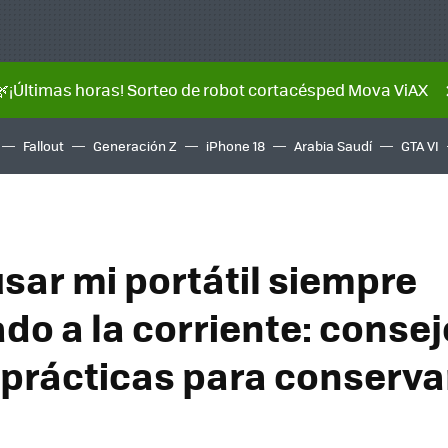
🌿¡Últimas horas! Sorteo de robot cortacésped Mova ViAX
Fallout
Generación Z
iPhone 18
Arabia Saudí
GTA VI
usar mi portátil siempre
do a la corriente: consej
prácticas para conservar