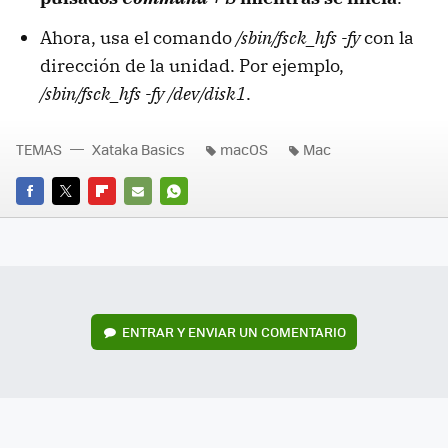
Ahora, usa el comando
/sbin/fsck_hfs -fy
con la
dirección de la unidad. Por ejemplo,
/sbin/fsck_hfs -fy /dev/disk1
.
TEMAS
Xataka Basics
macOS
Mac
FACEBOOK
TWITTER
FLIPBOARD
E-
WHATSAPP
MAIL
ENTRAR Y ENVIAR UN COMENTARIO