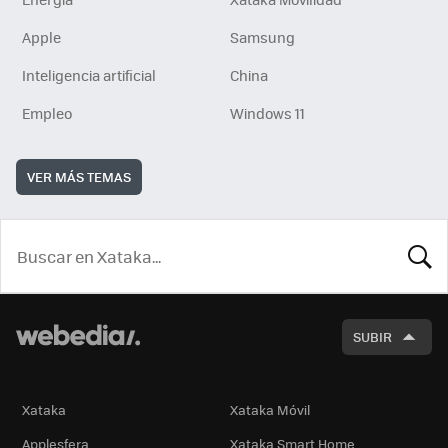
Apple
Samsung
Inteligencia artificial
China
Empleo
Windows 11
VER MÁS TEMAS
BUSCA
SUBIR
Xataka
Xataka Móvil
Applesfera
Xataka Smart Home