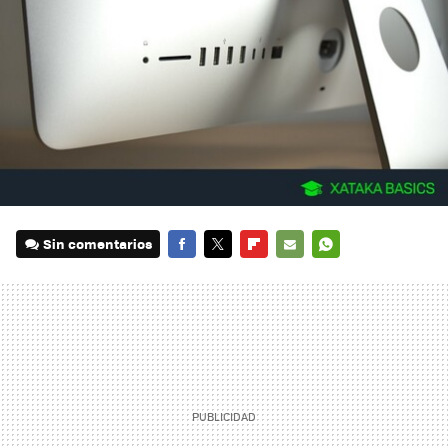
Sin comentarios
FACEBOOK
TWITTER
FLIPBOARD
E-
WHATSAPP
MAIL