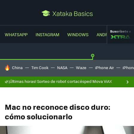
Suscríbete a
WHATSAPP
INSTAGRAM
WINDOWS
ANDROID
TRUC
HOY SE HABLA DE
China
Tim Cook
NASA
Waze
iPhone Air
iPhone
🌿¡Últimas horas! Sorteo de robot cortacésped Mova ViAX
Mac no reconoce disco duro:
cómo solucionarlo