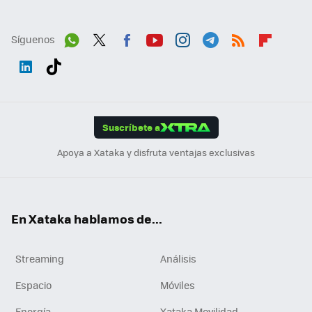
Síguenos
Wh
Twit
Fac
You
Inst
Tele
RSS
Flip
ats
ter
ebo
tub
agr
gra
boa
Link
Tikt
App
ok
e
am
m
rd
edI
ok
Suscríbete a
n
Apoya a Xataka y disfruta ventajas exclusivas
En Xataka hablamos de...
Streaming
Análisis
Espacio
Móviles
Energía
Xataka Movilidad